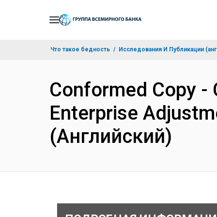
Skip
to
Main
Что такое бедность
Исследования И Публикации (анг
Navigation
Conformed Copy - C
Enterprise Adjustm
(Английский)