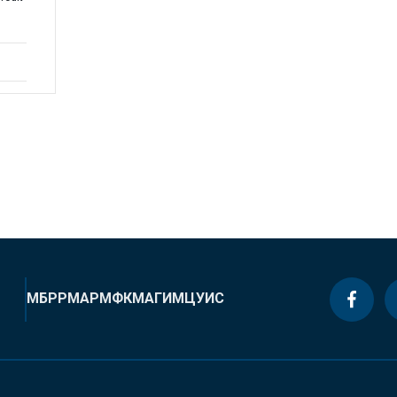
МБРР
МАР
МФК
МАГИ
МЦУИС