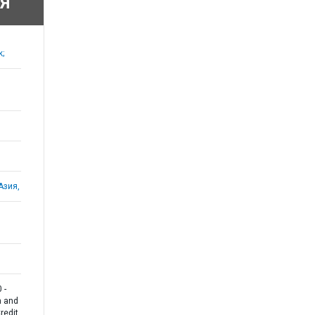
Я
k;
Азия,
 -
n and
redit