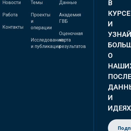
В
Новости
Темы
Данные
КУРСЕ
Работа
Проекты
Академия
и
ГВБ
И
Контакты
операции
УЗНА
Оценочная
Исследования
карта
БОЛЬ
и публикации
результатов
О
НАШИ
ПОСЛ
ДАНН
И
ИДЕЯ
Подп