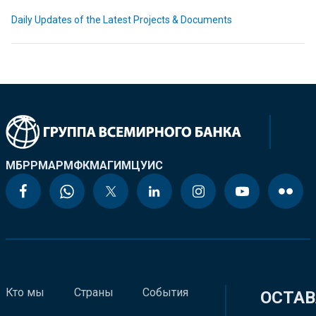
Daily Updates of the Latest Projects & Documents
МБРР
МАР
МФК
МАГИ
МЦУИС
Кто мы
Страны
События
ОСТАВ