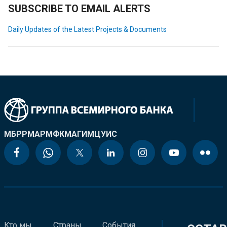
SUBSCRIBE TO EMAIL ALERTS
Daily Updates of the Latest Projects & Documents
МБРР
МАР
МФК
МАГИ
МЦУИС
Кто мы
Страны
События