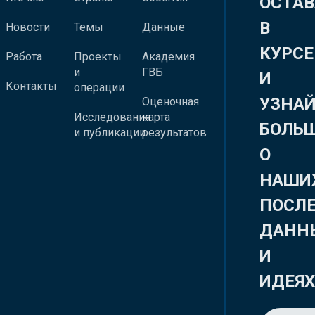
ОСТАВ
В
Новости
Темы
Данные
КУРСЕ
Работа
Проекты
Академия
и
ГВБ
И
Контакты
операции
УЗНА
Оценочная
Исследования
карта
БОЛЬ
и публикации
результатов
О
НАШИ
ПОСЛ
ДАНН
И
ИДЕЯ