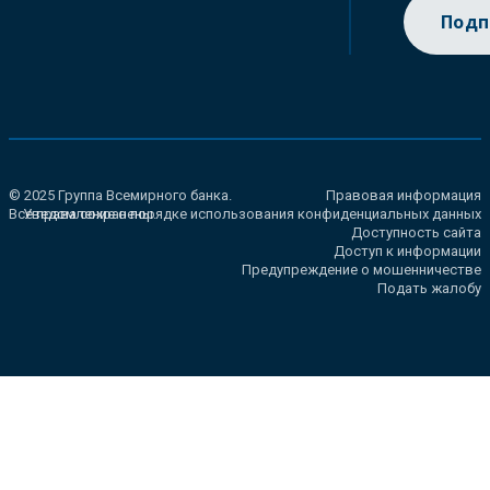
Подп
© 2025 Группа Всемирного банка.
Правовая информация
Все права сохранены.
Уведомление о порядке использования конфиденциальных данных
Доступность сайта
Доступ к информации
Предупреждение о мошенничестве
Подать жалобу