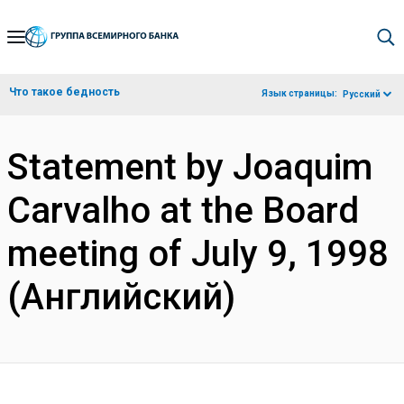
Skip
to
Main
Что такое бедность
Язык страницы:
Русский
Navigation
Statement by Joaquim
Carvalho at the Board
meeting of July 9, 1998
(Английский)