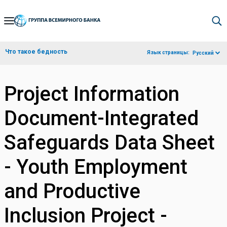
Skip
to
Main
Что такое бедность
Язык страницы:
Русский
Navigation
Project Information
Document-Integrated
Safeguards Data Sheet
- Youth Employment
and Productive
Inclusion Project -