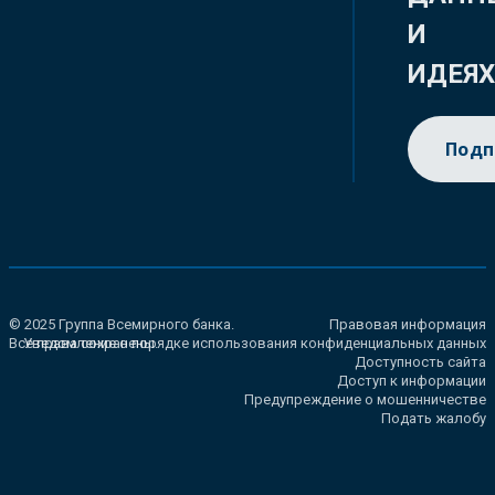
И
ИДЕЯ
Подп
© 2025 Группа Всемирного банка.
Правовая информация
Все права сохранены.
Уведомление о порядке использования конфиденциальных данных
Доступность сайта
Доступ к информации
Предупреждение о мошенничестве
Подать жалобу