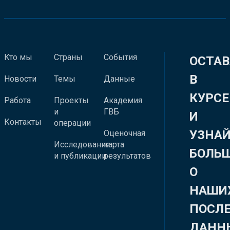
Кто мы
Страны
События
ОСТАВ
В
Новости
Темы
Данные
КУРСЕ
Работа
Проекты
Академия
и
ГВБ
И
Контакты
операции
УЗНА
Оценочная
Исследования
карта
БОЛЬ
и публикации
результатов
О
НАШИ
ПОСЛ
ДАНН