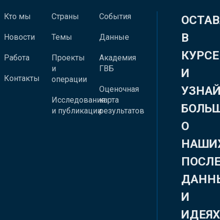
Кто мы
Страны
События
ОСТАВ
В
Новости
Темы
Данные
КУРСЕ
Работа
Проекты
Академия
и
ГВБ
И
Контакты
операции
УЗНА
Оценочная
Исследования
карта
БОЛЬ
и публикации
результатов
О
НАШИ
ПОСЛ
ДАНН
И
ИДЕЯ