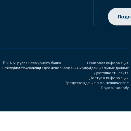
Подп
© 2025 Группа Всемирного банка.
Правовая информация
Все права сохранены.
Уведомление о порядке использования конфиденциальных данных
Доступность сайта
Доступ к информации
Предупреждение о мошенничестве
Подать жалобу