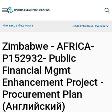
Skip
to
Main
Что такое бедность
Язык страницы:
Русский
Navigation
Zimbabwe - AFRICA-
P152932- Public
Financial Mgmt
Enhancement Project -
Procurement Plan
(Английский)