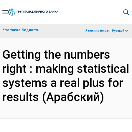
Skip
to
Main
Что такое бедность
Язык страницы:
Русский
Navigation
Getting the numbers
right : making statistical
systems a real plus for
results (Арабский)