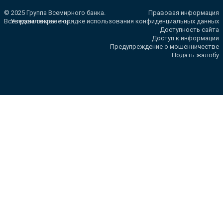
© 2025 Группа Всемирного банка.
Правовая информация
Все права сохранены.
Уведомление о порядке использования конфиденциальных данных
Доступность сайта
Доступ к информации
Предупреждение о мошенничестве
Подать жалобу