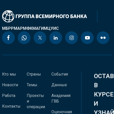
МБРР
МАР
МФК
МАГИ
МЦУИС
Кто мы
Страны
События
ОСТАВ
В
Новости
Темы
Данные
КУРСЕ
Работа
Проекты
Академия
и
ГВБ
И
Контакты
операции
УЗНА
Оценочная