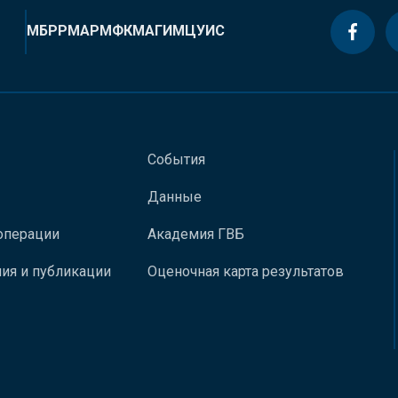
МБРР
МАР
МФК
МАГИ
МЦУИС
События
Данные
операции
Академия ГВБ
ия и публикации
Оценочная карта результатов