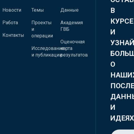
В
Новости
Темы
Данные
КУРСЕ
Работа
Проекты
Академия
и
ГВБ
И
Контакты
операции
УЗНА
Оценочная
Исследования
карта
БОЛЬ
и публикации
результатов
О
НАШИ
ПОСЛ
ДАНН
И
ИДЕЯ