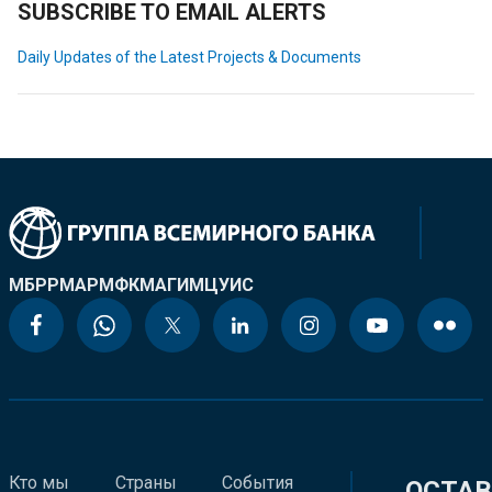
SUBSCRIBE TO EMAIL ALERTS
Daily Updates of the Latest Projects & Documents
МБРР
МАР
МФК
МАГИ
МЦУИС
Кто мы
Страны
События
ОСТАВ