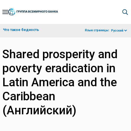
Skip
to
Main
Что такое бедность
Язык страницы:
Русский
Navigation
Shared prosperity and
poverty eradication in
Latin America and the
Caribbean
(Английский)