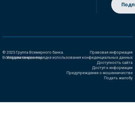
Подп
© 2025 Группа Всемирного банка.
Правовая информация
Все права сохранены.
Уведомление о порядке использования конфиденциальных данных
Доступность сайта
Доступ к информации
Предупреждение о мошенничестве
Подать жалобу