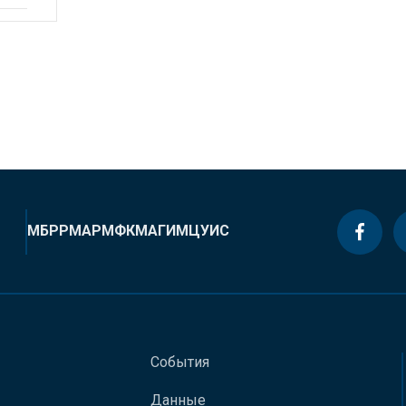
МБРР
МАР
МФК
МАГИ
МЦУИС
События
Данные