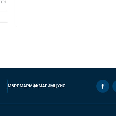
 FIN
МБРР
МАР
МФК
МАГИ
МЦУИС