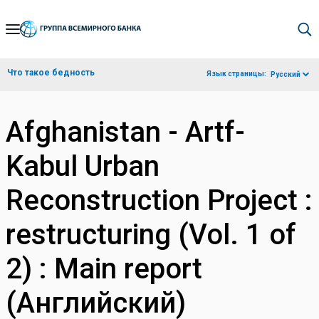
Skip
to
Main
Что такое бедность
Язык страницы:
Русский
Navigation
Afghanistan - Artf-
Kabul Urban
Reconstruction Project :
restructuring (Vol. 1 of
2) : Main report
(Английский)