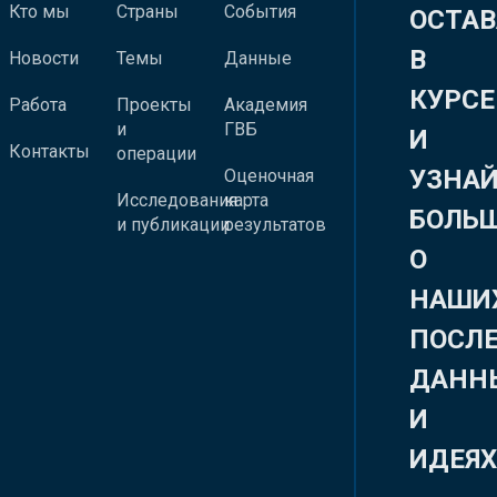
Кто мы
Страны
События
ОСТАВ
В
Новости
Темы
Данные
КУРСЕ
Работа
Проекты
Академия
и
ГВБ
И
Контакты
операции
УЗНА
Оценочная
Исследования
карта
БОЛЬ
и публикации
результатов
О
НАШИ
ПОСЛ
ДАНН
И
ИДЕЯ