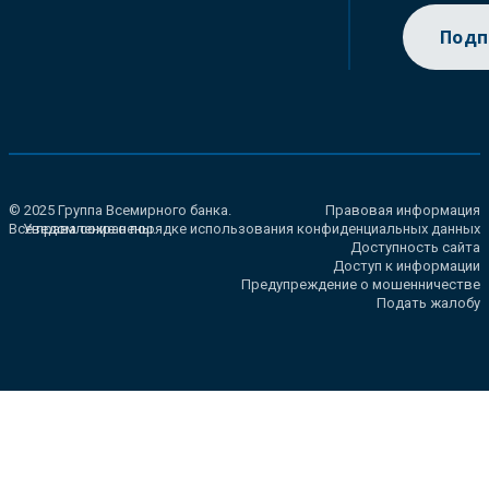
Подп
© 2025 Группа Всемирного банка.
Правовая информация
Все права сохранены.
Уведомление о порядке использования конфиденциальных данных
Доступность сайта
Доступ к информации
Предупреждение о мошенничестве
Подать жалобу