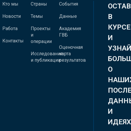
Кто мы
Страны
События
ОСТАВ
В
Новости
Темы
Данные
КУРСЕ
Работа
Проекты
Академия
и
ГВБ
И
Контакты
операции
УЗНА
Оценочная
Исследования
карта
БОЛЬ
и публикации
результатов
О
НАШИ
ПОСЛ
ДАНН
И
ИДЕЯ