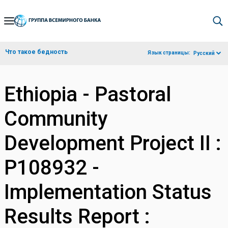
Skip
to
Main
Что такое бедность
Язык страницы:
Русский
Navigation
Ethiopia - Pastoral
Community
Development Project II :
P108932 -
Implementation Status
Results Report :