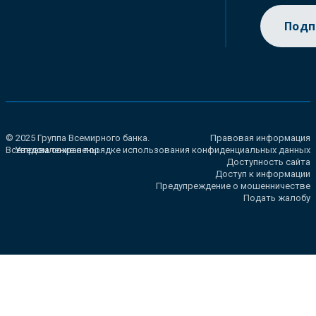
Подп
© 2025 Группа Всемирного банка.
Правовая информация
Все права сохранены.
Уведомление о порядке использования конфиденциальных данных
Доступность сайта
Доступ к информации
Предупреждение о мошенничестве
Подать жалобу