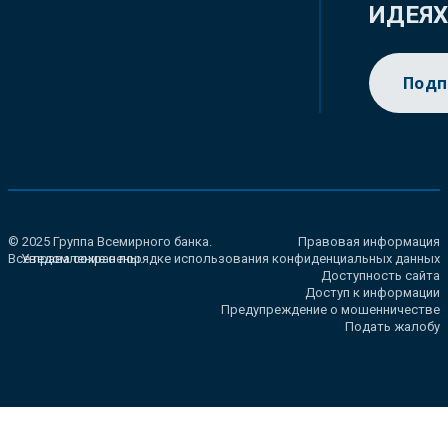
ИДЕЯ
Подп
© 2025 Группа Всемирного банка.
Правовая информация
Все права сохранены.
Уведомление о порядке использования конфиденциальных данных
Доступность сайта
Доступ к информации
Предупреждение о мошенничестве
Подать жалобу