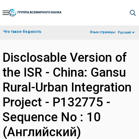
Skip
to
Main
Что такое бедность
Язык страницы:
Русский
Navigation
Disclosable Version of
the ISR - China: Gansu
Rural-Urban Integration
Project - P132775 -
Sequence No : 10
(Английский)