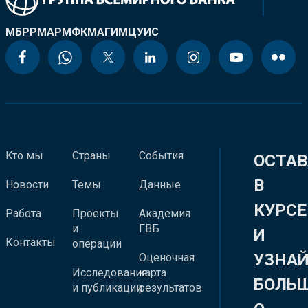
МБРР
МАР
МФК
МАГИ
МЦУИС
Кто мы
Страны
События
ОСТАВ
В
Новости
Темы
Данные
КУРСЕ
Работа
Проекты
Академия
и
ГВБ
И
Контакты
операции
УЗНА
Оценочная
Исследования
карта
БОЛЬ
и публикации
результатов