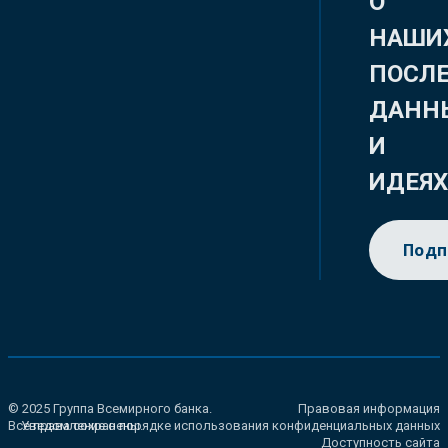
О
НАШИ
ПОСЛ
ДАНН
И
ИДЕЯ
Подп
© 2025 Группа Всемирного банка.
Правовая информация
Все права сохранены.
Уведомление о порядке использования конфиденциальных данных
Доступность сайта