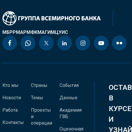
МБРР
МАР
МФК
МАГИ
МЦУИС
Кто мы
Страны
События
ОСТАВ
В
Новости
Темы
Данные
КУРСЕ
Работа
Проекты
Академия
и
ГВБ
И
Контакты
операции
УЗНА
Оценочная