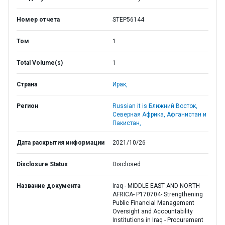
Номер отчета
STEP56144
Том
1
Total Volume(s)
1
Страна
Ирак,
Регион
Russian it is Ближний Восток,
Северная Африка, Афганистан и
Пакистан,
Дата раскрытия информации
2021/10/26
Disclosure Status
Disclosed
Название документа
Iraq - MIDDLE EAST AND NORTH
AFRICA- P170704- Strengthening
Public Financial Management
Oversight and Accountability
Institutions in Iraq - Procurement