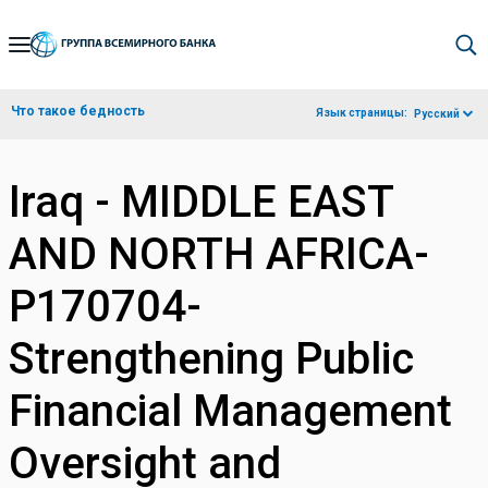
Skip
to
Main
Что такое бедность
Язык страницы:
Русский
Navigation
Iraq - MIDDLE EAST
AND NORTH AFRICA-
P170704-
Strengthening Public
Financial Management
Oversight and