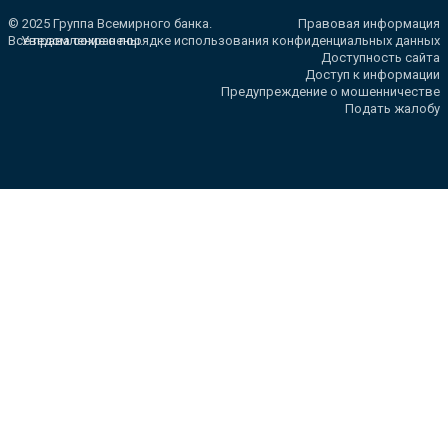
© 2025 Группа Всемирного банка.
Правовая информация
Все права сохранены.
Уведомление о порядке использования конфиденциальных данных
Доступность сайта
Доступ к информации
Предупреждение о мошенничестве
Подать жалобу