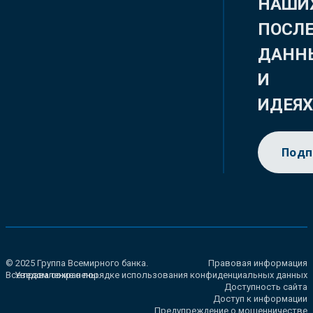
НАШИ
ПОСЛ
ДАНН
И
ИДЕЯ
Подп
© 2025 Группа Всемирного банка.
Правовая информация
Все права сохранены.
Уведомление о порядке использования конфиденциальных данных
Доступность сайта
Доступ к информации
Предупреждение о мошенничестве