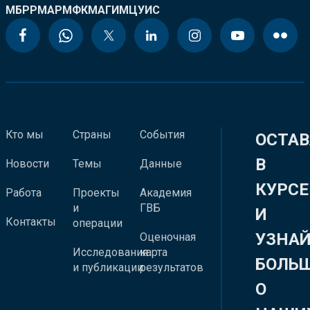
МБРР
МАР
МФК
МАГИ
МЦУИС
Кто мы
Страны
События
ОСТАВ
В
Новости
Темы
Данные
КУРСЕ
Работа
Проекты
Академия
и
ГВБ
И
Контакты
операции
УЗНА
Оценочная
Исследования
карта
БОЛЬ
и публикации
результатов
О