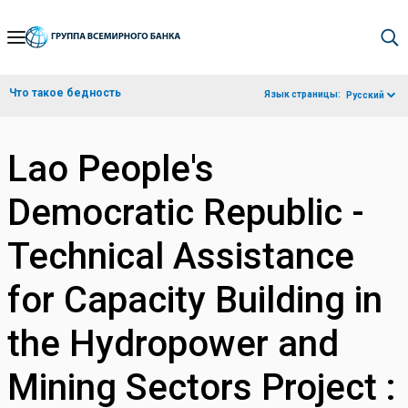
Skip
to
Main
Что такое бедность
Язык страницы:
Русский
Navigation
Lao People's
Democratic Republic -
Technical Assistance
for Capacity Building in
the Hydropower and
Mining Sectors Project :