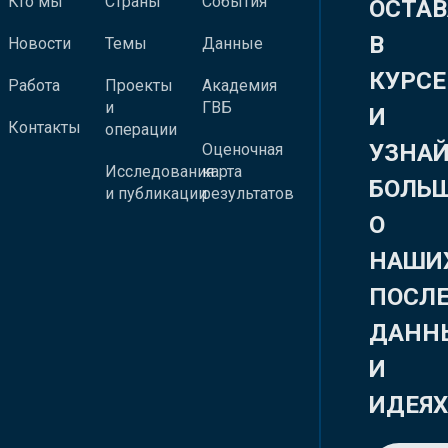
Кто мы
Страны
События
ОСТАВ
В
Новости
Темы
Данные
КУРСЕ
Работа
Проекты
Академия
и
ГВБ
И
Контакты
операции
УЗНА
Оценочная
Исследования
карта
БОЛЬ
и публикации
результатов
О
НАШИ
ПОСЛ
ДАНН
И
ИДЕЯ