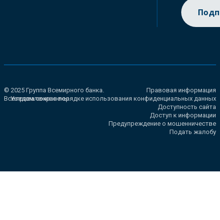
Подп
© 2025 Группа Всемирного банка.
Правовая информация
Все права сохранены.
Уведомление о порядке использования конфиденциальных данных
Доступность сайта
Доступ к информации
Предупреждение о мошенничестве
Подать жалобу