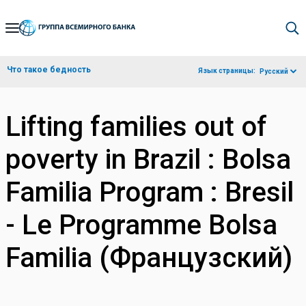
Skip
to
Main
Что такое бедность
Язык страницы:
Русский
Navigation
Lifting families out of
poverty in Brazil : Bolsa
Familia Program : Bresil
- Le Programme Bolsa
Familia (Французский)