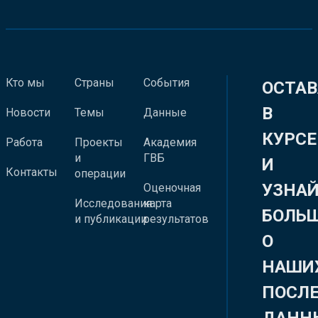
Кто мы
Страны
События
ОСТАВ
В
Новости
Темы
Данные
КУРСЕ
Работа
Проекты
Академия
и
ГВБ
И
Контакты
операции
УЗНА
Оценочная
Исследования
карта
БОЛЬ
и публикации
результатов
О
НАШИ
ПОСЛ