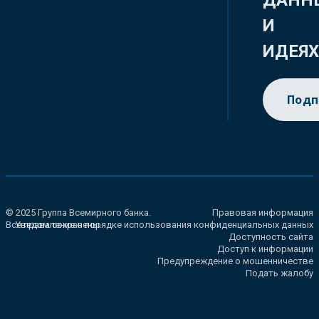
ДАНН
И
ИДЕЯ
Подп
© 2025 Группа Всемирного банка.
Правовая информация
Все права сохранены.
Уведомление о порядке использования конфиденциальных данных
Доступность сайта
Доступ к информации
Предупреждение о мошенничестве
Подать жалобу