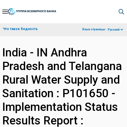
Skip
to
Main
Что такое бедность
Язык страницы:
Русский
Navigation
India - IN Andhra
Pradesh and Telangana
Rural Water Supply and
Sanitation : P101650 -
Implementation Status
Results Report :