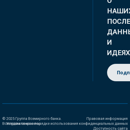
О
НАШИ
ПОСЛ
ДАНН
И
ИДЕЯ
Подп
© 2025 Группа Всемирного банка.
Правовая информация
Все права сохранены.
Уведомление о порядке использования конфиденциальных данных
Доступность сайта