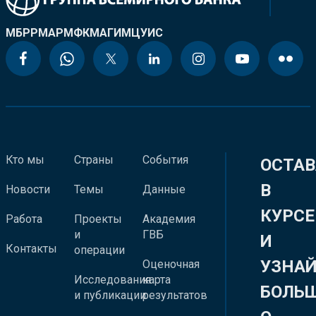
МБРР
МАР
МФК
МАГИ
МЦУИС
Кто мы
Страны
События
ОСТАВ
В
Новости
Темы
Данные
КУРСЕ
Работа
Проекты
Академия
и
ГВБ
И
Контакты
операции
УЗНА
Оценочная
Исследования
карта
БОЛЬ
и публикации
результатов