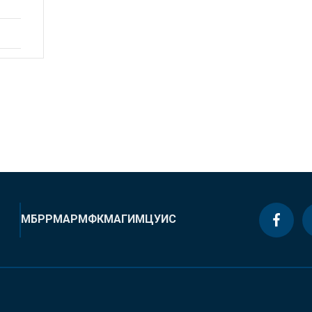
МБРР
МАР
МФК
МАГИ
МЦУИС