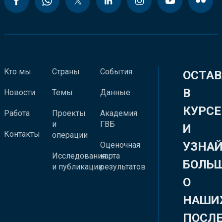
Кто мы
Страны
События
ОСТАВ
В
Новости
Темы
Данные
КУРСЕ
Работа
Проекты
Академия
и
ГВБ
И
Контакты
операции
УЗНА
Оценочная
Исследования
карта
БОЛЬ
и публикации
результатов
О
НАШИ
ПОСЛ