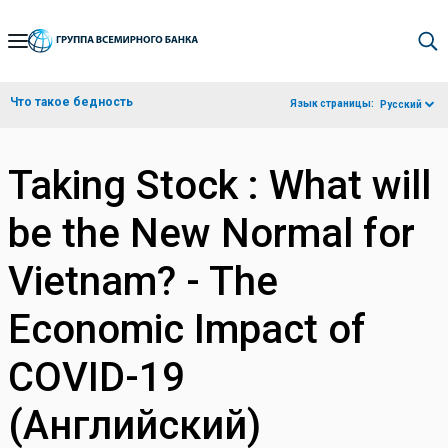
Skip
to
Main
Что такое бедность
Язык страницы:
Русский
Navigation
Taking Stock : What will
be the New Normal for
Vietnam? - The
Economic Impact of
COVID-19
(Английский)