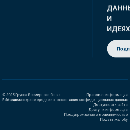
ДАНН
И
ИДЕЯ
Подп
© 2025 Группа Всемирного банка.
Правовая информация
Все права сохранены.
Уведомление о порядке использования конфиденциальных данных
Доступность сайта
Доступ к информации
Предупреждение о мошенничестве
Подать жалобу