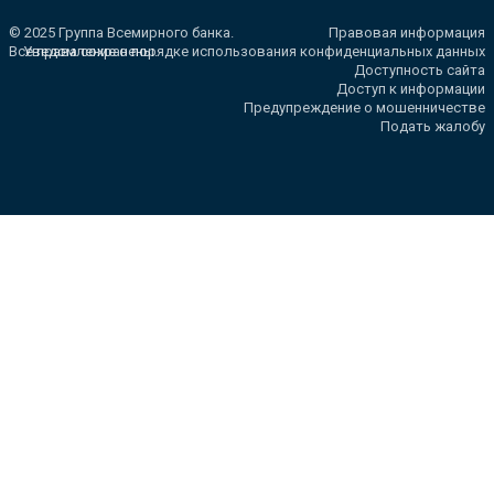
© 2025 Группа Всемирного банка.
Правовая информация
Все права сохранены.
Уведомление о порядке использования конфиденциальных данных
Доступность сайта
Доступ к информации
Предупреждение о мошенничестве
Подать жалобу