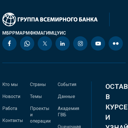
МБРР
МАР
МФК
МАГИ
МЦУИС
Кто мы
Страны
События
ОСТАВ
В
Новости
Темы
Данные
КУРСЕ
Работа
Проекты
Академия
и
ГВБ
И
Контакты
операции
УЗНА
Оценочная