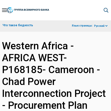
Skip
to
Main
Что такое бедность
Язык страницы:
Русский
Navigation
Western Africa -
AFRICA WEST-
P168185- Cameroon -
Chad Power
Interconnection Project
- Procurement Plan