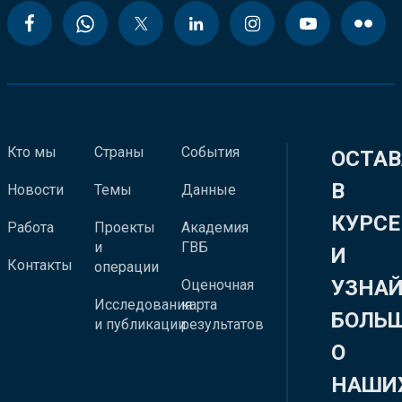
Кто мы
Страны
События
ОСТАВ
В
Новости
Темы
Данные
КУРСЕ
Работа
Проекты
Академия
и
ГВБ
И
Контакты
операции
УЗНА
Оценочная
Исследования
карта
БОЛЬ
и публикации
результатов
О
НАШИ