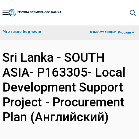
Skip
to
Main
Что такое бедность
Язык страницы:
Русский
Navigation
Sri Lanka - SOUTH
ASIA- P163305- Local
Development Support
Project - Procurement
Plan (Английский)