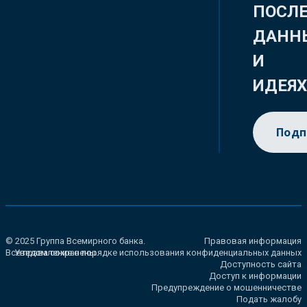
ПОСЛ
ДАНН
И
ИДЕЯ
Подп
© 2025 Группа Всемирного банка.
Правовая информация
Все права сохранены.
Уведомление о порядке использования конфиденциальных данных
Доступность сайта
Доступ к информации
Предупреждение о мошенничестве
Подать жалобу