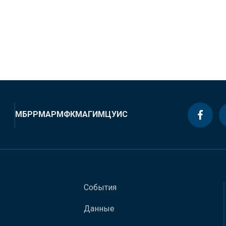
МБРР
МАР
МФК
МАГИ
МЦУИС
События
Данные