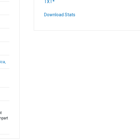
TXT*
Download Stats
ica,
nt
part