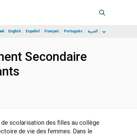
ий
English
Español
Français
Português
العربية
ement Secondaire
ants
de scolarisation des filles au collège
jectoire de vie des femmes. Dans le