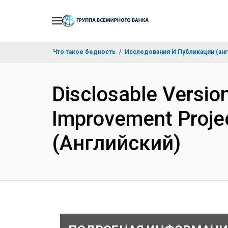
Skip
to
Main
Что такое бедность
Исследования И Публикации (анг
Navigation
Disclosable Version
Improvement Projec
(Английский)