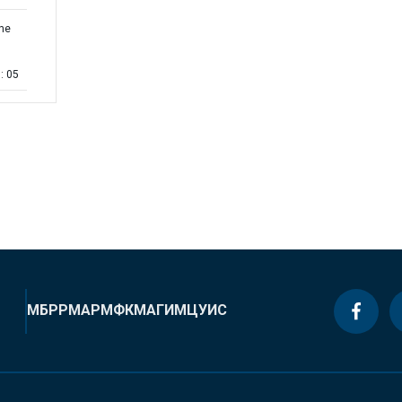
the
: 05
МБРР
МАР
МФК
МАГИ
МЦУИС