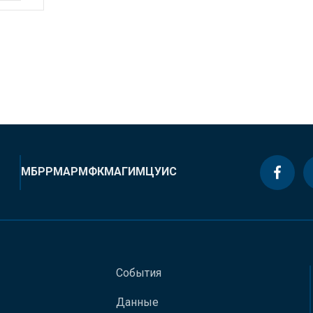
МБРР
МАР
МФК
МАГИ
МЦУИС
События
Данные