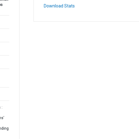
ов
Download Stats
 :
ns’
nding