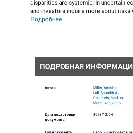
disparities are systemic: in uncertain 
and investors inquire more about risks 
Подробнее
ПОДРОБНАЯ ИНФОРМАЦИ
Автор
Miller, Amisha;
Lall, Saurabh A.;
Goldstein, Markus;
Montalvao, Joao;
Дата подготовки
2023/12/04
документа
Тип документа
Рабочий документ в р