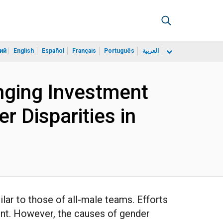
ий
English
Español
Français
Português
العربية
anging Investment
r Disparities in
lar to those of all-male teams. Efforts
ent. However, the causes of gender