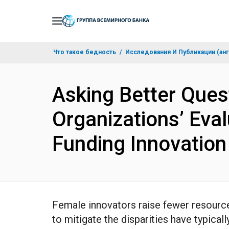
Skip
to
Main
Что такое бедность
Исследования И Публикации (анг
Navigation
Asking Better Ques
Organizations’ Eval
Funding Innovatio
Female innovators raise fewer resources
to mitigate the disparities have typic