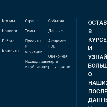
Кто мы
Страны
События
ОСТАВ
В
Новости
Темы
Данные
КУРСЕ
Работа
Проекты
Академия
и
ГВБ
И
Контакты
операции
УЗНА
Оценочная
Исследования
карта
БОЛЬ
и публикации
результатов
О
НАШИ
ПОСЛ
ДАНН