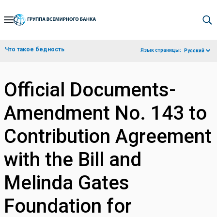
Skip
to
Main
Что такое бедность
Язык страницы:
Русский
Navigation
Official Documents-
Amendment No. 143 to
Contribution Agreement
with the Bill and
Melinda Gates
Foundation for