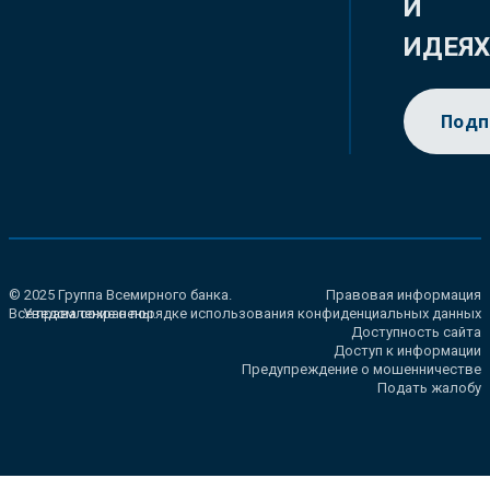
И
ИДЕЯ
Подп
© 2025 Группа Всемирного банка.
Правовая информация
Все права сохранены.
Уведомление о порядке использования конфиденциальных данных
Доступность сайта
Доступ к информации
Предупреждение о мошенничестве
Подать жалобу