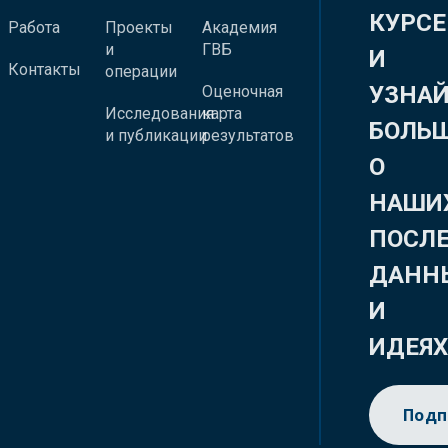
КУРСЕ
Работа
Проекты
Академия
и
ГВБ
И
Контакты
операции
УЗНА
Оценочная
Исследования
карта
БОЛЬ
и публикации
результатов
О
НАШИ
ПОСЛ
ДАНН
И
ИДЕЯ
Подп