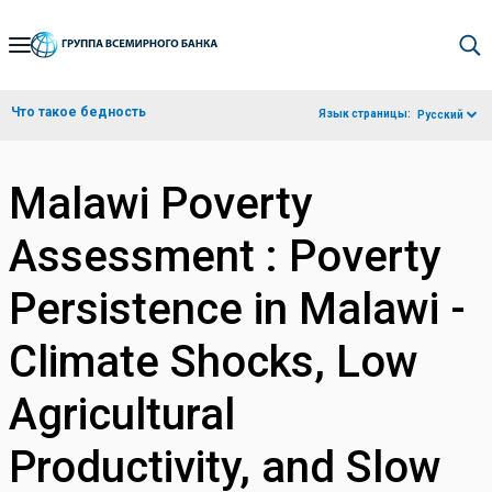
Skip
to
Main
Что такое бедность
Язык страницы:
Русский
Navigation
Malawi Poverty
Assessment : Poverty
Persistence in Malawi -
Climate Shocks, Low
Agricultural
Productivity, and Slow