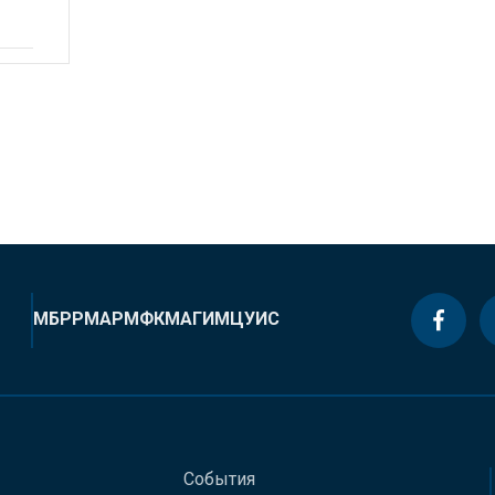
МБРР
МАР
МФК
МАГИ
МЦУИС
События