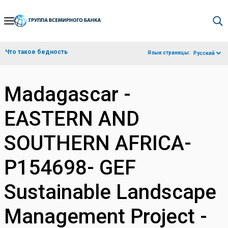
Skip
to
Main
Что такое бедность
Язык страницы:
Русский
Navigation
Madagascar -
EASTERN AND
SOUTHERN AFRICA-
P154698- GEF
Sustainable Landscape
Management Project -