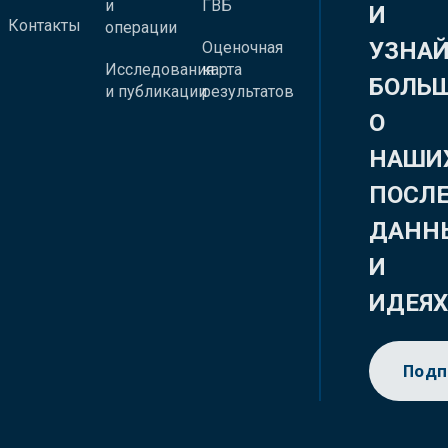
и
ГВБ
И
Контакты
операции
УЗНА
Оценочная
Исследования
карта
БОЛЬ
и публикации
результатов
О
НАШИ
ПОСЛ
ДАНН
И
ИДЕЯ
Подп