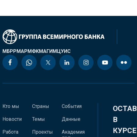
МБРР
МАР
МФК
МАГИ
МЦУИС
Кто мы
Страны
События
ОСТАВ
В
Новости
Темы
Данные
КУРСЕ
Работа
Проекты
Академия