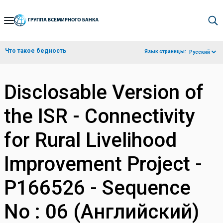
Skip
to
Main
Что такое бедность
Язык страницы:
Русский
Navigation
Disclosable Version of
the ISR - Connectivity
for Rural Livelihood
Improvement Project -
P166526 - Sequence
No : 06 (Английский)