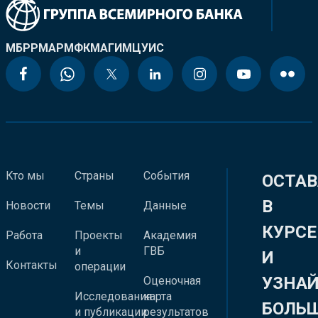
МБРР
МАР
МФК
МАГИ
МЦУИС
Кто мы
Страны
События
ОСТАВ
В
Новости
Темы
Данные
КУРСЕ
Работа
Проекты
Академия
и
ГВБ
И
Контакты
операции
УЗНА
Оценочная
Исследования
карта
БОЛЬ
и публикации
результатов