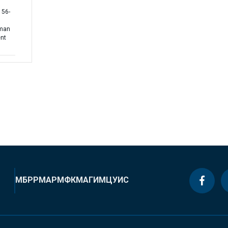
156-
uman
ent
МБРР
МАР
МФК
МАГИ
МЦУИС