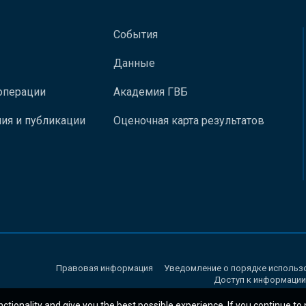
События
Данные
операции
Академия ГВБ
ия и публикации
Оценочная карта результатов
Правовая информация
Уведомление о порядке использ
Доступ к информации
nctionality and give you the best possible experience. If you continue to