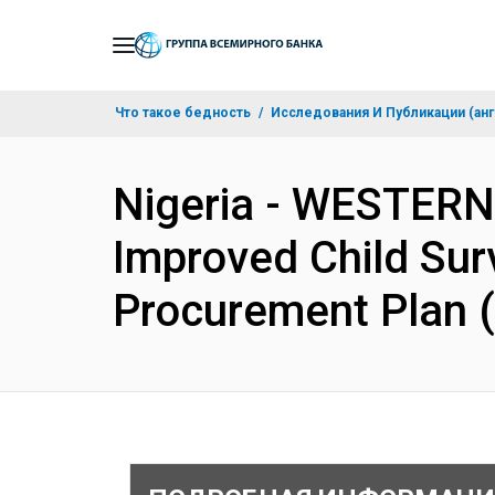
Skip
to
Main
Что такое бедность
Исследования И Публикации (анг
Navigation
Nigeria - WESTER
Improved Child Sur
Procurement Plan 