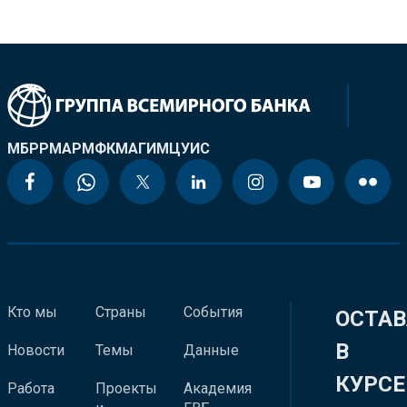
МБРР
МАР
МФК
МАГИ
МЦУИС
Кто мы
Страны
События
ОСТАВ
В
Новости
Темы
Данные
КУРСЕ
Работа
Проекты
Академия