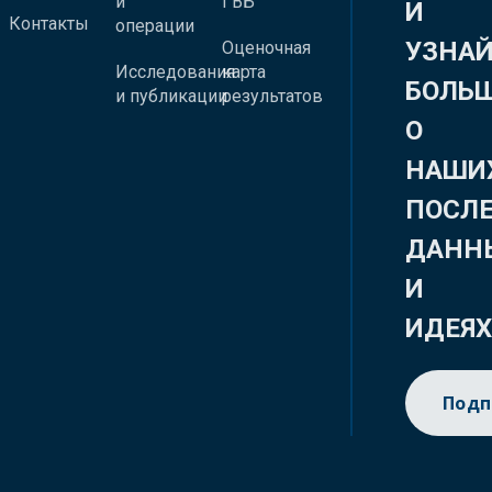
и
ГВБ
И
Контакты
операции
УЗНА
Оценочная
Исследования
карта
БОЛЬ
и публикации
результатов
О
НАШИ
ПОСЛ
ДАНН
И
ИДЕЯ
Подп