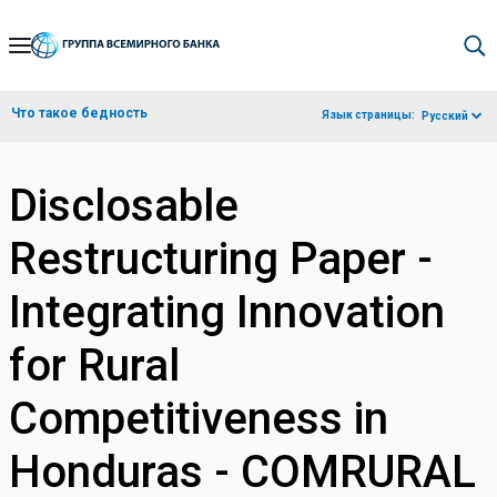
Skip
to
Main
Что такое бедность
Язык страницы:
Русский
Navigation
Disclosable
Restructuring Paper -
Integrating Innovation
for Rural
Competitiveness in
Honduras - COMRURAL