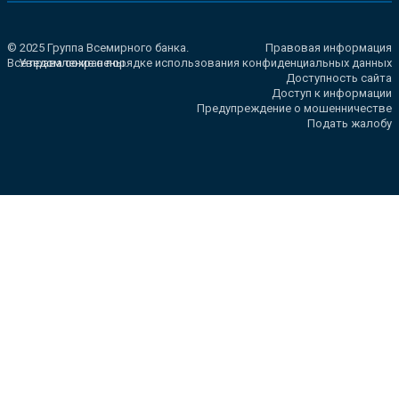
© 2025 Группа Всемирного банка.
Правовая информация
Все права сохранены.
Уведомление о порядке использования конфиденциальных данных
Доступность сайта
Доступ к информации
Предупреждение о мошенничестве
Подать жалобу