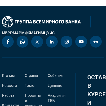
МБРР
МАР
МФК
МАГИ
МЦУИС
Кто мы
Страны
События
ОСТАВ
В
Новости
Темы
Данные
КУРСЕ
Работа
Проекты
Академия
и
ГВБ
И
Контакты
операции