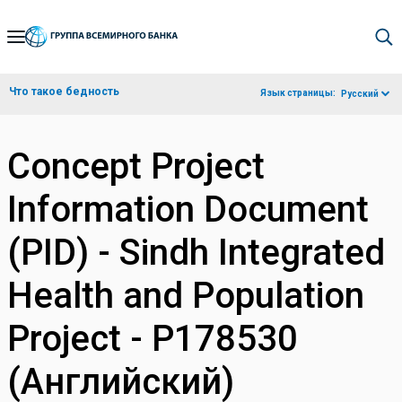
Skip
to
Main
Что такое бедность
Язык страницы:
Русский
Navigation
Concept Project
Information Document
(PID) - Sindh Integrated
Health and Population
Project - P178530
(Английский)