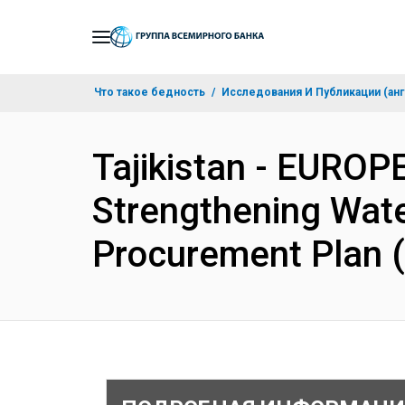
Skip
to
Main
Что такое бедность
Исследования И Публикации (анг
Navigation
Tajikistan - EURO
Strengthening Wate
Procurement Plan 