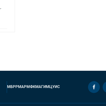
D
-
МБРР
МАР
МФК
МАГИ
МЦУИС