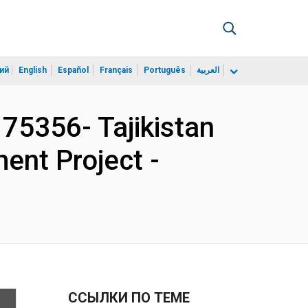
ий
English
Español
Français
Português
العربية
75356- Tajikistan
ent Project -
ССЫЛКИ ПО ТЕМЕ