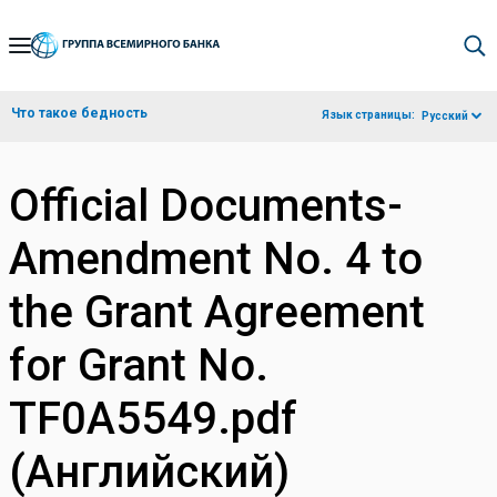
Skip
to
Main
Что такое бедность
Язык страницы:
Русский
Navigation
Official Documents-
Amendment No. 4 to
the Grant Agreement
for Grant No.
TF0A5549.pdf
(Английский)