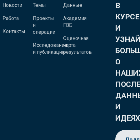
В
Новости
Темы
Данные
КУРСЕ
Работа
Проекты
Академия
и
ГВБ
И
Контакты
операции
УЗНА
Оценочная
Исследования
карта
БОЛЬ
и публикации
результатов
О
НАШИ
ПОСЛ
ДАНН
И
ИДЕЯ
Подп