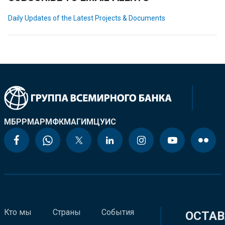
Daily Updates of the Latest Projects & Documents
МБРР
МАР
МФК
МАГИ
МЦУИС
Кто мы
Страны
События
ОСТАВ