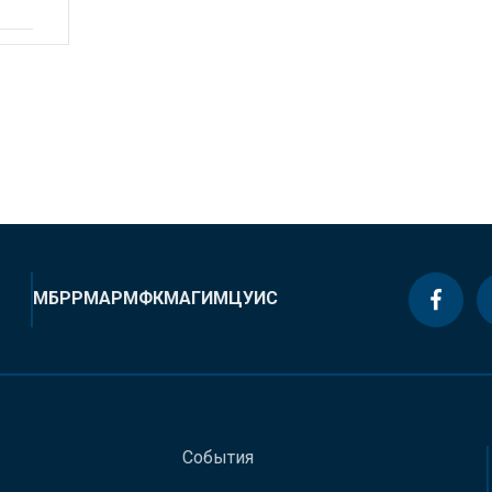
МБРР
МАР
МФК
МАГИ
МЦУИС
События