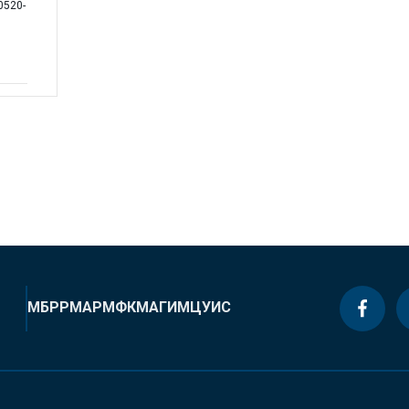
0520-
МБРР
МАР
МФК
МАГИ
МЦУИС