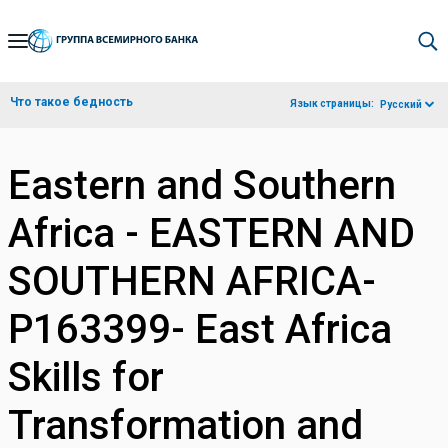
Skip
to
Main
Что такое бедность
Язык страницы:
Русский
Navigation
Eastern and Southern
Africa - EASTERN AND
SOUTHERN AFRICA-
P163399- East Africa
Skills for
Transformation and