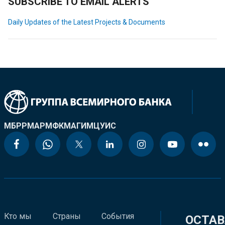
SUBSCRIBE TO EMAIL ALERTS
Daily Updates of the Latest Projects & Documents
МБРР
МАР
МФК
МАГИ
МЦУИС
Кто мы
Страны
События
ОСТАВ