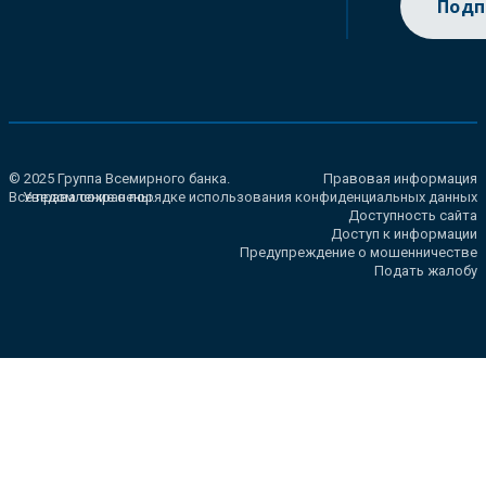
Подп
© 2025 Группа Всемирного банка.
Правовая информация
Все права сохранены.
Уведомление о порядке использования конфиденциальных данных
Доступность сайта
Доступ к информации
Предупреждение о мошенничестве
Подать жалобу