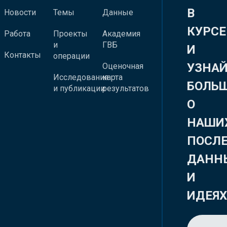
В
Новости
Темы
Данные
КУРСЕ
Работа
Проекты
Академия
и
ГВБ
И
Контакты
операции
УЗНА
Оценочная
Исследования
карта
БОЛЬ
и публикации
результатов
О
НАШИ
ПОСЛ
ДАНН
И
ИДЕЯ