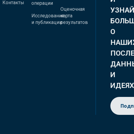
Контакты
операции
УЗНА
Оценочная
Исследования
карта
БОЛЬ
и публикации
результатов
О
НАШИ
ПОСЛ
ДАНН
И
ИДЕЯ
Подп