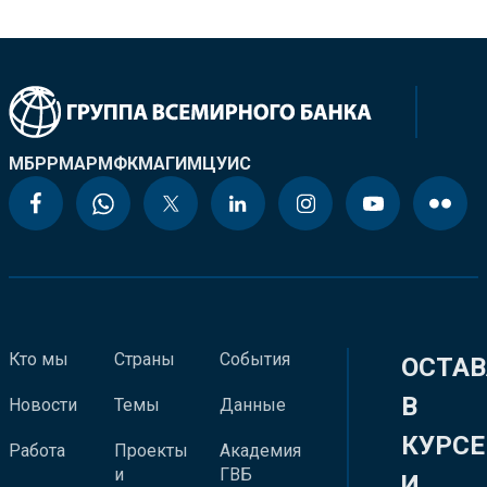
МБРР
МАР
МФК
МАГИ
МЦУИС
Кто мы
Страны
События
ОСТАВ
В
Новости
Темы
Данные
КУРСЕ
Работа
Проекты
Академия
и
ГВБ
И