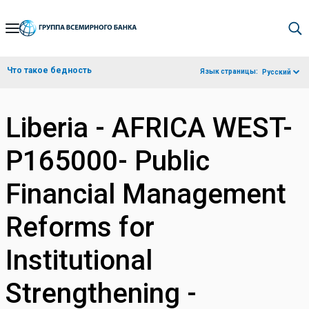
Skip
to
Main
Что такое бедность
Язык страницы:
Русский
Navigation
Liberia - AFRICA WEST-
P165000- Public
Financial Management
Reforms for
Institutional
Strengthening -