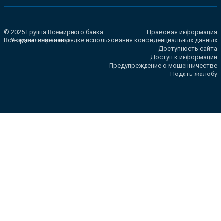
© 2025 Группа Всемирного банка.
Правовая информация
Все права сохранены.
Уведомление о порядке использования конфиденциальных данных
Доступность сайта
Доступ к информации
Предупреждение о мошенничестве
Подать жалобу