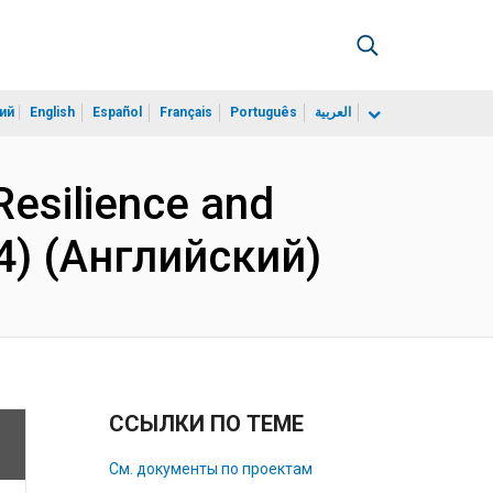
ий
English
Español
Français
Português
العربية
esilience and
4) (Английский)
ССЫЛКИ ПО ТЕМЕ
См. документы по проектам