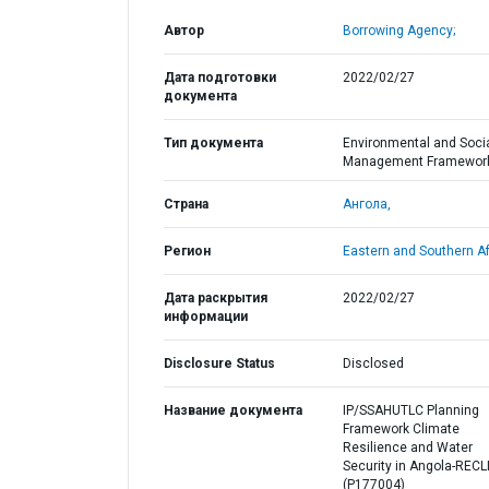
Автор
Borrowing Agency;
Дата подготовки
2022/02/27
документа
Тип документа
Environmental and Soci
Management Framewor
Страна
Ангола,
Регион
Eastern and Southern Af
Дата раскрытия
2022/02/27
информации
Disclosure Status
Disclosed
Название документа
IP/SSAHUTLC Planning
Framework Climate
Resilience and Water
Security in Angola-REC
(P177004)