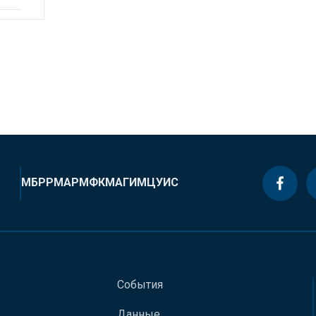
МБРР
МАР
МФК
МАГИ
МЦУИС
События
Данные