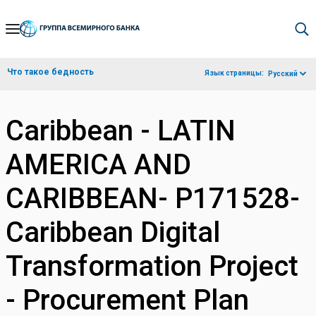
Skip
to
Main
Что такое бедность
Язык страницы:
Русский
Navigation
Caribbean - LATIN
AMERICA AND
CARIBBEAN- P171528-
Caribbean Digital
Transformation Project
- Procurement Plan