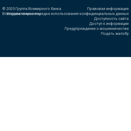
© 2025 Группа Всемирного банка.
Правовая информация
Все права сохранены.
Уведомление о порядке использования конфиденциальных данных
Доступность сайта
Доступ к информации
Предупреждение о мошенничестве
Подать жалобу