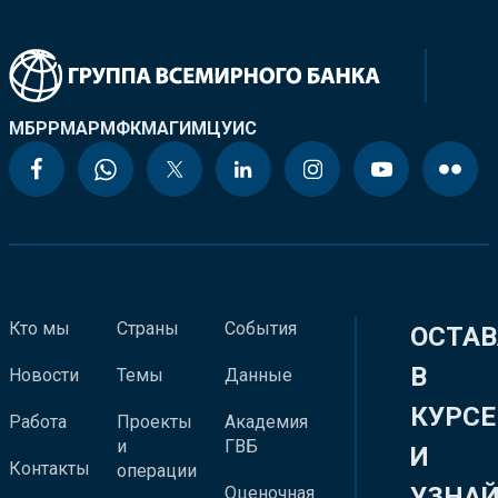
МБРР
МАР
МФК
МАГИ
МЦУИС
Кто мы
Страны
События
ОСТАВ
В
Новости
Темы
Данные
КУРСЕ
Работа
Проекты
Академия
и
ГВБ
И
Контакты
операции
УЗНА
Оценочная