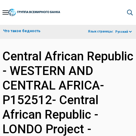
Skip
to
Main
Что такое бедность
Язык страницы:
Русский
Navigation
Central African Republic
- WESTERN AND
CENTRAL AFRICA-
P152512- Central
African Republic -
LONDO Project -