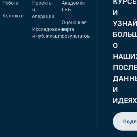
КУРСЕ
Работа
Проекты
Академия
и
ГВБ
И
Контакты
операции
УЗНА
Оценочная
Исследования
карта
БОЛЬ
и публикации
результатов
О
НАШИ
ПОСЛ
ДАНН
И
ИДЕЯ
Подп