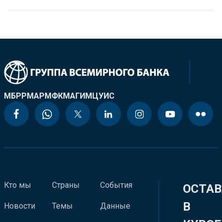
МБРР
МАР
МФК
МАГИ
МЦУИС
Кто мы
Страны
События
ОСТАВ
В
Новости
Темы
Данные