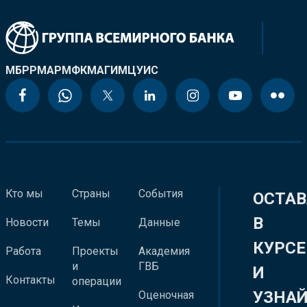
МБРР
МАР
МФК
МАГИ
МЦУИС
Кто мы
Страны
События
ОСТАВ
В
Новости
Темы
Данные
КУРСЕ
Работа
Проекты
Академия
и
ГВБ
И
Контакты
операции
УЗНА
Оценочная