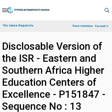
Skip
to
Main
Что такое бедность
Язык страницы:
Русский
Navigation
Disclosable Version of
the ISR - Eastern and
Southern Africa Higher
Education Centers of
Excellence - P151847 -
Sequence No : 13