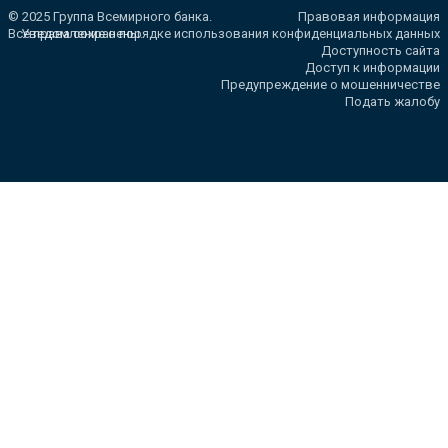
© 2025 Группа Всемирного банка.
Правовая информация
Все права сохранены.
Уведомление о порядке использования конфиденциальных данных
Доступность сайта
Доступ к информации
Предупреждение о мошенничестве
Подать жалобу