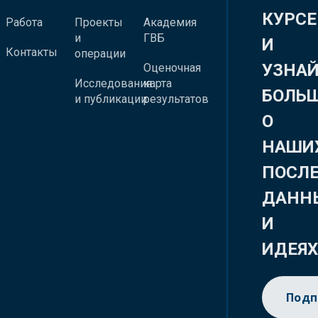
КУРСЕ
Работа
Проекты
Академия
и
ГВБ
И
Контакты
операции
УЗНА
Оценочная
Исследования
карта
БОЛЬ
и публикации
результатов
О
НАШИ
ПОСЛ
ДАНН
И
ИДЕЯ
Подп