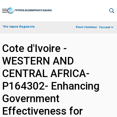
Skip
to
Main
Что такое бедность
Язык страницы:
Русский
Navigation
Cote d'Ivoire -
WESTERN AND
CENTRAL AFRICA-
P164302- Enhancing
Government
Effectiveness for