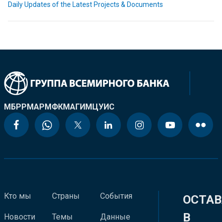
Daily Updates of the Latest Projects & Documents
МБРР
МАР
МФК
МАГИ
МЦУИС
Кто мы
Страны
События
ОСТАВ
В
Новости
Темы
Данные