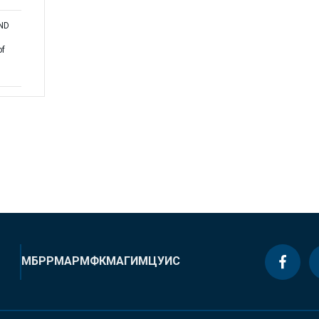
AND
of
МБРР
МАР
МФК
МАГИ
МЦУИС