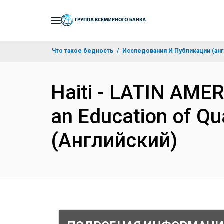
Skip
to
Main
Что такое бедность
Исследования И Публикации (анг
Navigation
Haiti - LATIN AME
an Education of Qua
(Английский)