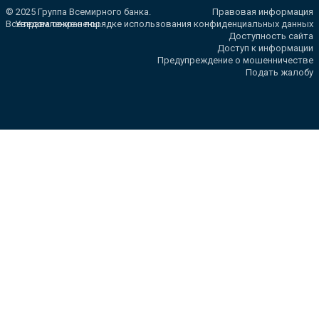
© 2025 Группа Всемирного банка.
Правовая информация
Все права сохранены.
Уведомление о порядке использования конфиденциальных данных
Доступность сайта
Доступ к информации
Предупреждение о мошенничестве
Подать жалобу