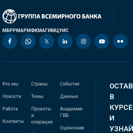
МБРР
МАР
МФК
МАГИ
МЦУИС
Кто мы
Страны
События
ОСТАВ
В
Новости
Темы
Данные
КУРСЕ
Работа
Проекты
Академия
и
ГВБ
И
Контакты
операции
УЗНА
Оценочная