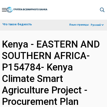
Skip
to
Main
Что такое бедность
Язык страницы:
Русский
Navigation
Kenya - EASTERN AND
SOUTHERN AFRICA-
P154784- Kenya
Climate Smart
Agriculture Project -
Procurement Plan