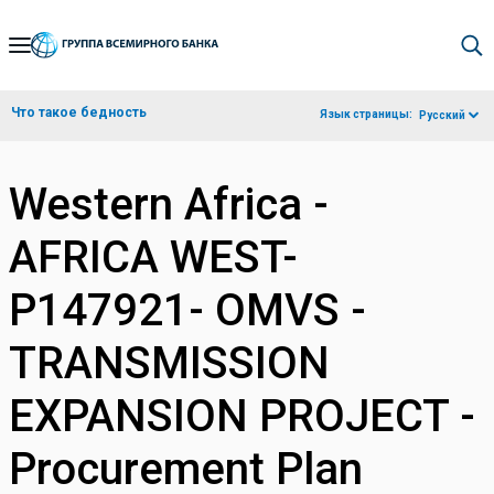
Skip
to
Main
Что такое бедность
Язык страницы:
Русский
Navigation
Western Africa -
AFRICA WEST-
P147921- OMVS -
TRANSMISSION
EXPANSION PROJECT -
Procurement Plan