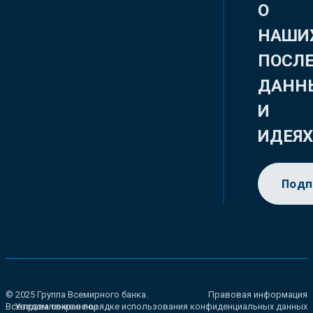
О
НАШИ
ПОСЛ
ДАНН
И
ИДЕЯ
Подп
© 2025 Группа Всемирного банка.
Правовая информация
Все права сохранены.
Уведомление о порядке использования конфиденциальных данных