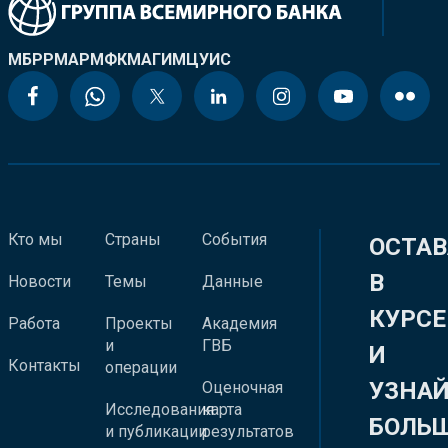
МБРР
МАР
МФК
МАГИ
МЦУИС
Кто мы
Страны
События
ОСТАВ
В
Новости
Темы
Данные
КУРСЕ
Работа
Проекты
Академия
и
ГВБ
И
Контакты
операции
УЗНА
Оценочная
Исследования
карта
БОЛЬ
и публикации
результатов