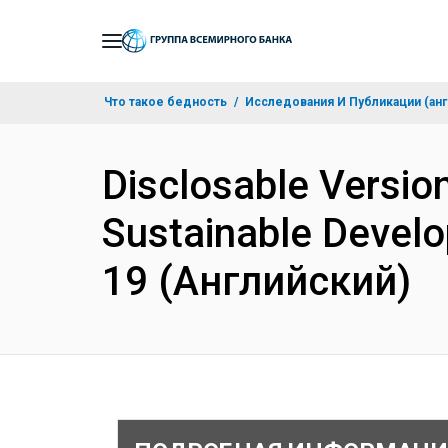
Skip
to
Main
Что такое бедность
Исследования И Публикации (анг
Navigation
Disclosable Version
Sustainable Develo
19 (Английский)