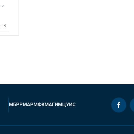
the
: 19
МБРР
МАР
МФК
МАГИ
МЦУИС