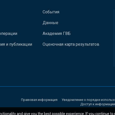
События
Данные
операции
Академия ГВБ
ия и публикации
Оценочная карта результатов
Правовая информация
Уведомление о порядке использ
Доступ к информации
nctionality and give you the best possible experience. If you continue to