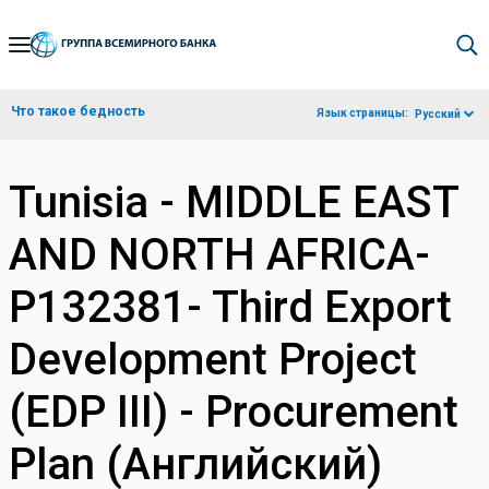
Skip
to
Main
Что такое бедность
Язык страницы:
Русский
Navigation
Tunisia - MIDDLE EAST
AND NORTH AFRICA-
P132381- Third Export
Development Project
(EDP III) - Procurement
Plan (Английский)