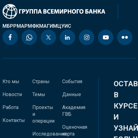
МБРР
МАР
МФК
МАГИ
МЦУИС
Кто мы
Страны
События
ОСТАВ
В
Новости
Темы
Данные
КУРСЕ
Работа
Проекты
Академия
и
ГВБ
И
Контакты
операции
УЗНА
Оценочная
Исследования
карта