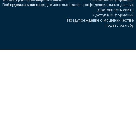
Все права сохранены.
Уведомление о порядке использования конфиденциальных данных
Доступность сайта
Доступ к информации
Предупреждение о мошенничестве
Подать жалобу